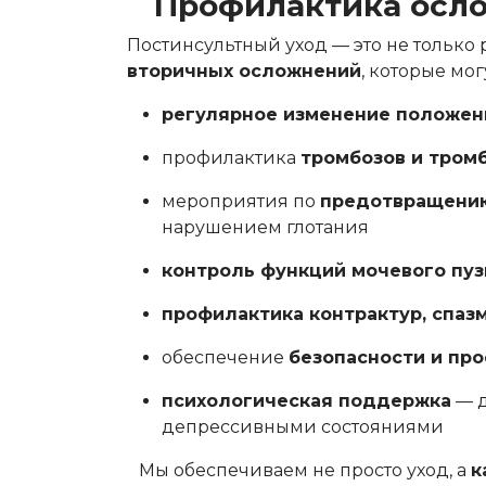
Профилактика осло
Постинсультный уход — это не только
вторичных осложнений
, которые мо
регулярное изменение положен
профилактика
тромбозов и тро
мероприятия по
предотвращению
нарушением глотания
контроль функций мочевого пу
профилактика контрактур, спаз
обеспечение
безопасности и пр
психологическая поддержка
— д
депрессивными состояниями
Мы обеспечиваем не просто уход, а
к