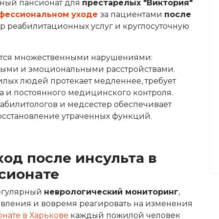
тный пансионат для
престарелых "Виктория"
фессиональном уходе
за пациентами
после
р реабилитационных услуг и круглосуточную
ется множественными нарушениями:
ными и эмоциональными расстройствами.
илых людей протекает медленнее, требует
а и постоянного медицинского контроля.
еабилитологов и медсестер обеспечивает
осстановление утраченных функций.
од после инсульта в
сионате
регулярный
неврологический мониторинг
,
овления и вовремя реагировать на изменения
нате в Харькове
каждый пожилой человек