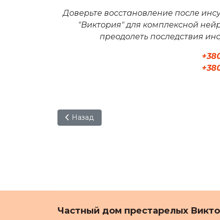
Доверьте восстановление после инс
"Виктория" для комплексной не
преодолеть последствия инс
+38
+38
Предыдущий: Уход за больными Альцгейм
Назад
Частный дом престарелых Викт