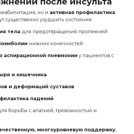
жнений после инсульта
 реабилитация, но и
активная профилактика
гут существенно ухудшить состояние:
ия тела
для предотвращения пролежней
мбоэмболии
нижних конечностей
 аспирационной пневмонии
у пациентов с
зыря и кишечника
мов и деформаций суставов
офилактика падений
ля борьбы с апатией, тревожностью и
ачественную, многоуровневую поддержку
,