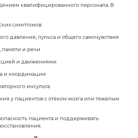
юдением квалифицированного персонала. В
ских симптомов
го давления, пульса и общего самочувствия
 памяти и речи
нкцией и движениями
са и координации
вторного инсульта
ия у пациентов с отёком мозга или тяжёлым
зопасность пациента и поддерживать
осстановления.