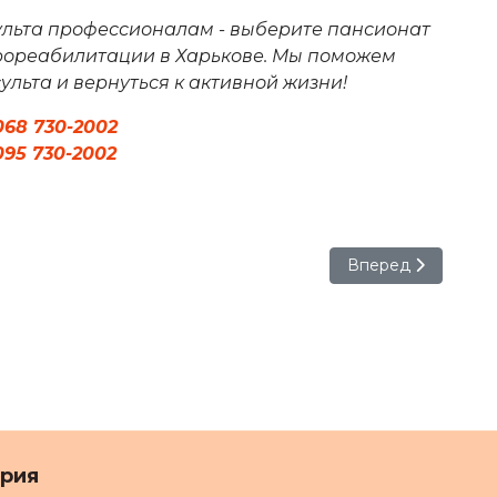
ульта профессионалам - выберите пансионат
йрореабилитации в Харькове. Мы поможем
ульта и вернуться к активной жизни!
068 730-2002
095 730-2002
ера
Следующий: Уход 
Вперед
ория