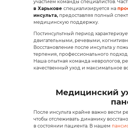
участием команды специалистов. Час
в Харькове
специализируется на
про
инсульта,
предоставляя полный спект
медицинскую поддержку.
Постинсультный период характеризу
двигательными, речевыми, когнитив
Восстановление после инсульта у пож
терпения, профессионального подход
Наша опытная команда неврологов, р
качественный уход и максимальное в
Медицинский ух
пан
После инсульта крайне важно вести 
чтобы отслеживать динамику восстан
в состоянии пациента. В нашем
пансио