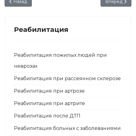
Предыдущий: Реабилитация пожилых людей после пере
Следующий: К
Назад
Вперед
Реабилитация
Реабилитация пожилых людей при
неврозах
Реабилитация при рассеянном склерозе
Реабилитация при артрозе
Реабилитация при артрите
Реабилитация после ДТП
Реабилитация больных с заболеваниями