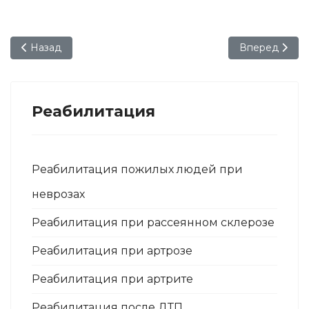
Предыдущий: Уход за онкобольными
Следующий: У
Назад
Вперед
Реабилитация
Реабилитация пожилых людей при
неврозах
Реабилитация при рассеянном склерозе
Реабилитация при артрозе
Реабилитация при артрите
Реабилитация после ДТП