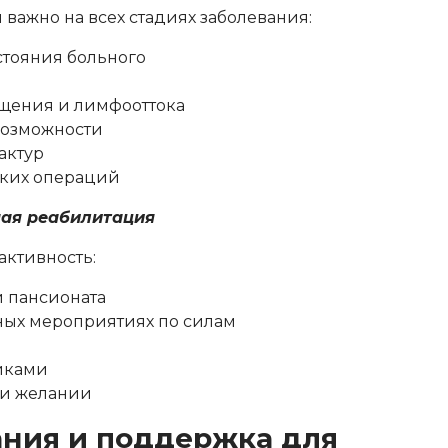
ажно на всех стадиях заболевания:
стояния больного
щения и лимфооттока
возможности
актур
ских операций
ая реабилитация
активность:
 пансионата
ьных мероприятиях по силам
иками
ри желании
ния и поддержка для