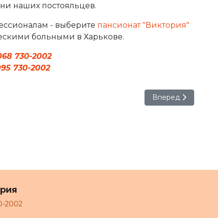
ни наших постояльцев.
фессионалам - выберите
пансионат "Виктория"
ескими больными в Харькове.
068 730-2002
95 730-2002
Следующий: Уход 
Вперед
ория
0-2002