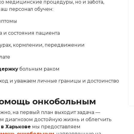
ко медицинские процедуры, но и забота,
Наш персонал обучен:
мптомы
 и состояния пациента
дурах, кормлении, передвижении
лате
держку
больным раком
д и уважаем личные границы и достоинство
помощь онкобольным
жно, на первый план выходит задача —
им диагнозом достойную жизнь и облегчить
 в Харькове
мы предоставляем
омощь онкобольным
, направленную на