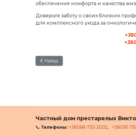
обеспечения комфорта и качества жиз
Доверьте заботу о своих близких про
для комплексного ухода за онкологич
+38
+380
Предыдущий: Уход после инфаркта
Назад
Частный дом престарелых Викт
📞
Телефоны:
+38068-730-2002
,
+38095 73