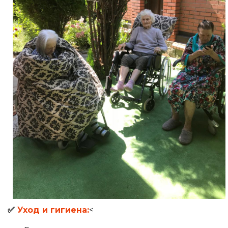
✅
Уход и гигиена:
<