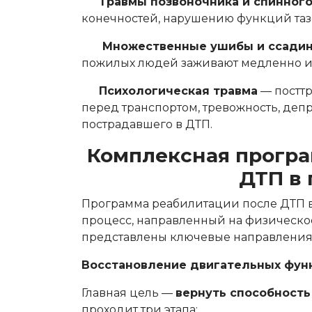
Травмы позвоночника и спинного
конечностей, нарушению функций таз
Множественные ушибы и ссади
пожилых людей заживают медленно и
Психологическая травма
— посттр
перед транспортом, тревожность, де
пострадавшего в ДТП.
Комплексная програ
ДТП в 
Программа реабилитации после ДТП 
процесс, направленный на физическо
представлены ключевые направления 
Восстановление двигательных фун
Главная цель —
вернуть способность
проходит три этапа: