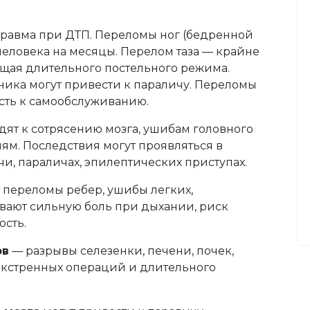
травма при ДТП. Переломы ног (бедренной
человека на месяцы. Перелом таза — крайне
ющая длительного постельного режима.
ика могут привести к параличу. Переломы
сть к самообслуживанию.
ят к сотрясению мозга, ушибам головного
ям. Последствия могут проявляться в
и, параличах, эпилептических приступах.
переломы ребер, ушибы легких,
вают сильную боль при дыхании, риск
ость.
ов
— разрывы селезенки, печени, почек,
экстренных операций и длительного