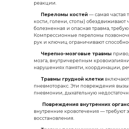
реакции.
Переломы костей
— самая частая 
кости, голени, стопы) обездвиживают 
болезненная и опасная травма, требу
Компрессионные переломы позвоночн
рук и ключиц ограничивают способно
Черепно-мозговые травмы
привод
мозга, внутричерепным кровоизлияни
нарушениях памяти, координации, реч
Травмы грудной клетки
включают 
пневмоторакс. Эти повреждения вызы
пневмонии, дыхательную недостаточн
Повреждения внутренних орган
внутренние кровотечения — требуют 
восстановления.