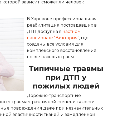
ва которой зависит, сможет ли человек
В Харькове профессиональная
реабилитация пострадавших в
ДТП доступна в
частном
пансионате "Виктория"
, где
созданы все условия для
комплексного восстановления
после тяжелых травм.
Типичные травмы
при ДТП у
пожилых людей
Дорожно-транспортные
ным травмам различной степени тяжести.
зные повреждения даже при незначительных
женной эластичности тканей и замедленной