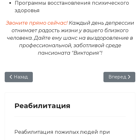
Программы восстановления психического
здоровья
Звоните прямо сейчас!
Каждый день депрессии
отнимает радость жизни у вашего близкого
человека. Дайте ему шанс на выздоровление в
профессиональной, заботливой среде
пансионата "Виктория"!
Предыдущий: Реабилитация больных с заболеваниями о
Следующий: Р
Назад
Вперед
Реабилитация
Реабилитация пожилых людей при